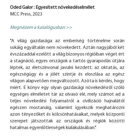
Oded Galor : Egyesített növekedéselmélet
MCC Press, 2023
Megnézem a katalógusban >>
"A világ gazdasága az emberiség történelme során
sokáig egyáltalán nem növekedett. Aztán nagyjából két
évszázaddal ezelőtt a világ bizonyos régióiban véget ért
a stagnáció, egyes országok a tartós gyarapodás útjára
léptek, az életszínvonal javulni kezdett; az oktatás, az
egészségügy és a jólét szintje és eloszlása az egész
világon alapvetően megváltozott. Azóta is kérdés, hogy
miért. E könyv egy olyan gazdasági növekedésről szóló
egységes elméletet tár az olvasó elé, mely számot ad a
teljes növekedési folyamatról a civilizáció hajnalától
egészen mostanáig, valamint igyekszik meghatározni
azon tényezőket és kölcsönhatásaikat, melyek központi
szerepet játszottak az országok és régiók közötti
hatalmas egyenlőtlenségek kialakulásában."