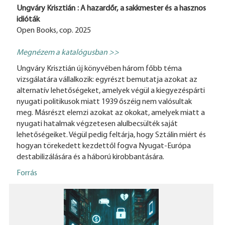
Ungváry Krisztián : A hazardőr, a sakkmester és a hasznos
idióták
Open Books, cop. 2025
Megnézem a katalógusban >>
Ungváry Krisztián új könyvében három főbb téma
vizsgálatára vállalkozik: egyrészt bemutatja azokat az
alternatív lehetőségeket, amelyek végül a kiegyezéspárti
nyugati politikusok miatt 1939 őszéig nem valósultak
meg. Másrészt elemzi azokat az okokat, amelyek miatt a
nyugati hatalmak végzetesen alulbecsülték saját
lehetőségeiket. Végül pedig feltárja, hogy Sztálin miért és
hogyan törekedett kezdettől fogva Nyugat-Európa
destabilizálására és a háború kirobbantására.
Forrás