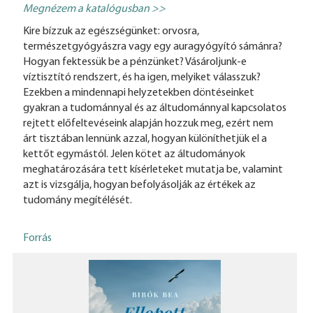
Megnézem a katalógusban >>
Kire bízzuk az egészségünket: orvosra,
természetgyógyászra vagy egy auragyógyító sámánra?
Hogyan fektessük be a pénzünket? Vásároljunk-e
víztisztító rendszert, és ha igen, melyiket válasszuk?
Ezekben a mindennapi helyzetekben döntéseinket
gyakran a tudománnyal és az áltudománnyal kapcsolatos
rejtett előfeltevéseink alapján hozzuk meg, ezért nem
árt tisztában lennünk azzal, hogyan különíthetjük el a
kettőt egymástól. Jelen kötet az áltudományok
meghatározására tett kísérleteket mutatja be, valamint
azt is vizsgálja, hogyan befolyásolják az értékek az
tudomány megítélését.
Forrás