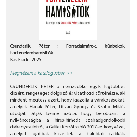
Csunderlik Péter : Forradalmárok, bűnbakok,
történelemhamisítók
Kas Kiadó, 2025
Megnézem a katalógusban >>
CSUNDERLIK PÉTER a nemzedéke egyik legtöbbet
dicsért, rengeteget dolgozó és vitatkozó történésze, aki
mindent megtesz azért, hogy igazolja a várakozásokat,
amelyek Hanák Péter, Litván György és Szabó Miklós
utódját látják benne azóta, hogy berobbant a
nyilvánosságba a híres-hírhedt szabadgondolkodó
diákegyesületről, a Galilei Körről szóló 2017-es könyvével,
amelyet újabbak követtek a baloldali radikális