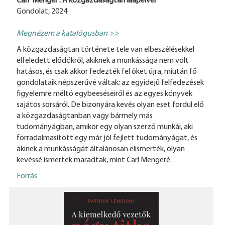
Carl Menger : A közgazdaságtan alapelvei
Gondolat, 2024
Megnézem a katalógusban >>
A közgazdaságtan története tele van elbeszélésekkel
elfeledett elődökről, akiknek a munkássága nem volt
hatásos, és csak akkor fedezték fel őket újra, miután fő
gondolataik népszerűvé váltak; az egyidejű felfedezések
figyelemre méltó egybeeséseiről és az egyes könyvek
sajátos sorsáról. De bizonyára kevés olyan eset fordul elő
a közgazdaságtanban vagy bármely más
tudományágban, amikor egy olyan szerző munkái, aki
forradalmasított egy már jól fejlett tudományágat, és
akinek a munkásságát általánosan elismerték, olyan
kevéssé ismertek maradtak, mint Carl Mengeré.
Forrás