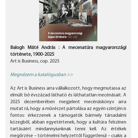
Balogh Máté András : A mecenatúra magyarországi
története, 1900-2025
Art is Business, cop. 2025
Megnézem a katalógusban >>
Az Art is Business arra vállalkozott, hogy megmutassa az
elmúlt bő évszázad látható és láthatatlan mecénásait. A
2025 decemberében megjelent mecénáskönyv arra
mutat rá, hogy a művészet pártolása az egyén szintjén is
fontos: érkezzenek a támogatók bármely társadalmi
közegből, abban egyetértenek, hogy a kultúra felszínen
tartásáért mindannyiunknak tenni kell. Az értékek
megőrzése – történelmi helyzettől függetlenül – csakis a