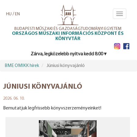
Ugrás
a
/
HU
EN
Toggle
tartalomra
navigati
BUDAPESTI MŰSZAKI ÉS GAZDASÁGTUDOMÁNYI EGYETEM
ORSZÁGOS MŰSZAKI INFORMÁCIÓS KÖZPONT ÉS
KÖNYVTÁR
Zárva, legközelebb nyitva kedd 8:00 ▾
BME OMIKK hírek
Júniusi könyvajánló
JÚNIUSI KÖNYVAJÁNLÓ
2026. 06. 10.
Bemutatjuk legfrissebb könyvszerzeményeinket!