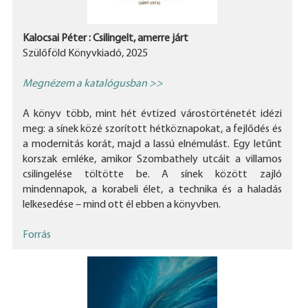
Kalocsai Péter : Csilingelt, amerre járt
Szülőföld Könyvkiadó, 2025
Megnézem a katalógusban >>
A könyv több, mint hét évtized várostörténetét idézi
meg: a sínek közé szorított hétköznapokat, a fejlődés és
a modernitás korát, majd a lassú elnémulást. Egy letűnt
korszak emléke, amikor Szombathely utcáit a villamos
csilingelése töltötte be. A sínek között zajló
mindennapok, a korabeli élet, a technika és a haladás
lelkesedése – mind ott él ebben a könyvben.
Forrás