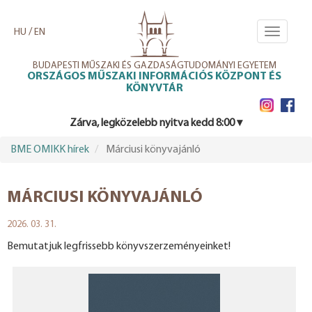
Ugrás
a
/
HU
EN
Toggle
tartalomra
navigati
BUDAPESTI MŰSZAKI ÉS GAZDASÁGTUDOMÁNYI EGYETEM
ORSZÁGOS MŰSZAKI INFORMÁCIÓS KÖZPONT ÉS
KÖNYVTÁR
Zárva, legközelebb nyitva kedd 8:00 ▾
BME OMIKK hírek
Márciusi könyvajánló
MÁRCIUSI KÖNYVAJÁNLÓ
2026. 03. 31.
Bemutatjuk legfrissebb könyvszerzeményeinket!