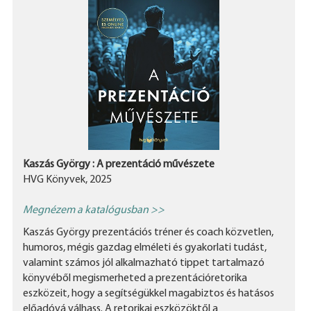
Kaszás György : A prezentáció művészete
HVG Könyvek, 2025
Megnézem a katalógusban >>
Kaszás György prezentációs tréner és coach közvetlen,
humoros, mégis gazdag elméleti és gyakorlati tudást,
valamint számos jól alkalmazható tippet tartalmazó
könyvéből megismerheted a prezentációretorika
eszközeit, hogy a segítségükkel magabiztos és hatásos
előadóvá válhass. A retorikai eszközöktől a