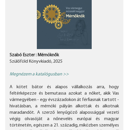
Szabó Eszter : Mérnöknők
Szülőföld Könyvkiadó, 2025
Megnézem a katalógusban >>
A kötet bátor és alapos vállalkozás arra, hogy
feltérképezze és bemutassa azokat a nőket, akik Vas
vármegyében - egy évszázadokon át férfiasnak tartott -
hivatásban, a mérnöki pályán alkottak és alkotnak
maradandót. A szerző lenyűgöző alapossággal vezeti
végig olvasóját a nőnevelés európai és magyar
történetén, egészen a 21. századig, miközben személyes