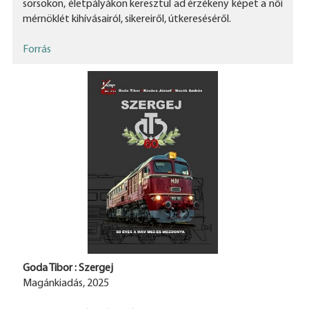
sorsokon, életpályákon keresztül ad érzékeny képet a női
mérnöklét kihívásairól, sikereiről, útkereséséről.
Forrás
Goda Tibor : Szergej
Magánkiadás, 2025