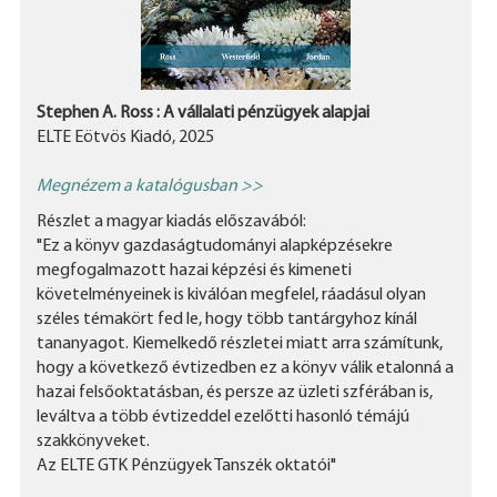
Stephen A. Ross : A vállalati pénzügyek alapjai
ELTE Eötvös Kiadó, 2025
Megnézem a katalógusban >>
Részlet a magyar kiadás előszavából:
"Ez a könyv gazdaságtudományi alapképzésekre
megfogalmazott hazai képzési és kimeneti
követelményeinek is kiválóan megfelel, ráadásul olyan
széles témakört fed le, hogy több tantárgyhoz kínál
tananyagot. Kiemelkedő részletei miatt arra számítunk,
hogy a következő évtizedben ez a könyv válik etalonná a
hazai felsőoktatásban, és persze az üzleti szférában is,
leváltva a több évtizeddel ezelőtti hasonló témájú
szakkönyveket.
Az ELTE GTK Pénzügyek Tanszék oktatói"