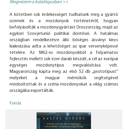
Megnézem a katalógusban >>
A kötetben sok érdekességet tudhatunk meg a gyártó
üzemek és a mozdonyok történetéről, hogyan
befolyásolták a mozdonygyártást Oroszország, majd az
egykori Szovjetunió politikai döntései. A hatalmas
országban rendelkezésre álló bőséges ásványi kincs
kiaknázása adta a lehetőséget az ipar versenyképessé
tételére. Az M62-es mozdonyokból a folyamatos
fejlesztés mellett sok ezer darab készült, a cél az európai
egységes mozdonytípus megvalósítása volt.
Magyarország kapta meg az első 52 db „prototípust”
melyeket a magyar mérnökök segítségével
módosítottak és a széria mozdonyokat a világ számos
országába exportálták.
Forrás