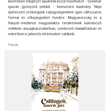
keretében felújított épületek közül tizenhatot - tizenhat
igazán gyönyörű példát - bemutató kiadvány. Népi
építészeti örökségünk tájegységenként igen változatos
formai és stílusjegyeket hordoz. Magyarország és a
Kárpát-medence magyarlakta területeinek különböző
vidékein anyaghasználatban, szerkezeti kialakításban és
méretben is jelentős eltéréseket találunk.
Forrás