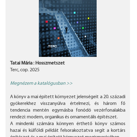
Tatai Mária : Hosszmetszet
Terc, cop. 2025
Megnézem a katalógusban >>
A könyv a mai épített környezet jelenségeit a 20. századi
gyökerekhez visszanyúlva értelmezi, és három fő
tendencia mentén egymásba fonódó vezérfonalakba
rendezi: modern, organikus és ornamentális építészet.
A mindenki számára könnyen érthető könyv számos
hazai és külföldi példát felsorakoztatva segít a kortárs