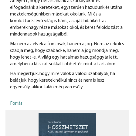
Ahelyett, hogy betartanánk a szabályokat és
elfogadnánk a kereteket, egyszerűen hazudunk és utána
meztelenségünkben másokat okolunk. Mi és a
körülöttünk lévő világ is hárít, a saját hibáikért az
emberek nagy része másokat okol, és keres feloldozást a
mindennapok hazugságaiból.
Ma nem az elvek a fontosak, hanem a jog. Nem az erkölcs
szabja meg, hogy szabad-e, hanem a jog mondja meg,
hogy lehet-e. A világ egy hatalmas hazugsággyár lett,
amelyben a látszat sokkal többet ér, mint a tartalom.
Ha megértjük, hogy mire valók a valódi szabályok, ha
belátjuk, hogy keretek nélkül nincs és nem is lesz
egyensúly, akkor talán még van esély.
Forrás