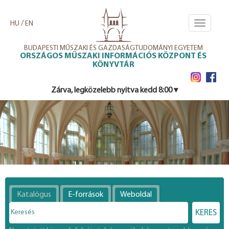
Ugrás
a
/
HU
EN
Toggle
tartalomra
navigati
BUDAPESTI MŰSZAKI ÉS GAZDASÁGTUDOMÁNYI EGYETEM
ORSZÁGOS MŰSZAKI INFORMÁCIÓS KÖZPONT ÉS
KÖNYVTÁR
Zárva, legközelebb nyitva kedd 8:00 ▾
Katalógus
E-források
Weboldal
KERES