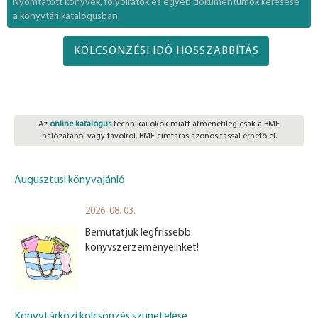
Nyomtatott könyvek, folyóiratok és egyéb dokumentumok keresése
a könyvtári katalógusban.
KÖLCSÖNZÉSI IDŐ HOSSZABBÍTÁS
Az
online katalógus
technikai okok miatt átmenetileg csak a BME
hálózatából vagy távolról, BME címtáras azonosítással érhető el.
Augusztusi könyvajánló
2026. 08. 03.
Bemutatjuk legfrissebb
könyvszerzeményeinket!
Könyvtárközi kölcsönzés szünetelése