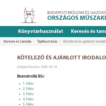
Ugrás
a
BUDAPESTI MŰSZAKI ÉS GAZD
tartalomra
ORSZÁGOS MŰSZAKI
Könyvtárhasználat
Keresés és tan
Keresés és tanulás
Tájékoztatás
Kötelező és ajánlott iroda
KÖTELEZŐ ÉS AJÁNLOTT IRODAL
Utoljára frissítve: 2025. 04. 23.
Biomérnöki BSc
1. félév
2. félév
3. félév
4. félév
5. félév