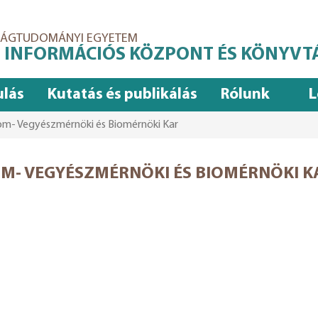
ASÁGTUDOMÁNYI EGYETEM
 INFORMÁCIÓS KÖZPONT ÉS KÖNYVT
ulás
Kutatás és publikálás
Rólunk
L
lom- Vegyészmérnöki és Biomérnöki Kar
OM- VEGYÉSZMÉRNÖKI ÉS BIOMÉRNÖKI K