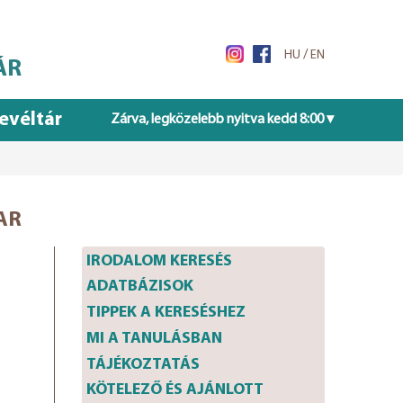
/
HU
EN
ÁR
evéltár
Zárva, legközelebb nyitva kedd 8:00 ▾
AR
IRODALOM KERESÉS
ADATBÁZISOK
Központi katalógus (OPAC)
TIPPEK A KERESÉSHEZ
Repozitórium
MI A TANULÁSBAN
TÁJÉKOZTATÁS
KÖTELEZŐ ÉS AJÁNLOTT
Információ és konzultáció