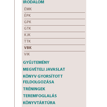
IRODALOM
ÉMK
ÉPK
GPK
GTK
KJK
TTK
VBK
VIK
GYŰJTEMÉNY
MEGVÉTELI JAVASLAT
KÖNYV GYORSÍTOTT
FELDOLGOZÁSA
TRÉNINGEK
TEREMFOGLALÁS
KÖNYVTÁRTÚRA