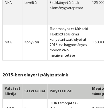
NKA
Levéltár
Szakkönyvtárának
125 000 F
állománygyarapítása
Tudományos és Műszaki
Tájékoztatás című
könyvtári szakfolyóirat
NKA
Könyvtár
1 500 000
2016. évi hagyományos
módon való
megjelentetése
2015-ben elnyert pályázataink
Pályázat
Megítélt
Szakterület
Pályázati cél
kiírója
támogat
ODR támogatás -