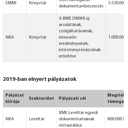
ODR támogatás -
EMMI
Könyvtár
5.530.000 
dokumentumbeszerzés
A BME OMIKK új
arculatának,
szolgáltatásainak,
NKA
Könyvtár
innovatív
1.000.000 
eredményeinek,
intézményi imázsának
erősítése
2019-ban elnyert pályázatok
Pályázat
Megítélt
Szakterület
Pályázati cél
kiírója
támogat
BME Levéltár egyedi
NKA
Levéltár
dokumentumainak
800.000 Ft
restaurálása