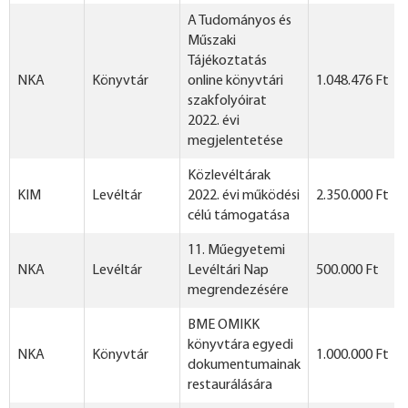
A Tudományos és
Műszaki
Tájékoztatás
NKA
Könyvtár
online könyvtári
1.048.476 Ft
szakfolyóirat
2022. évi
megjelentetése
Közlevéltárak
KIM
Levéltár
2022. évi működési
2.350.000 Ft
célú támogatása
11. Műegyetemi
NKA
Levéltár
Levéltári Nap
500.000 Ft
megrendezésére
BME OMIKK
könyvtára egyedi
NKA
Könyvtár
1.000.000 Ft
dokumentumainak
restaurálására