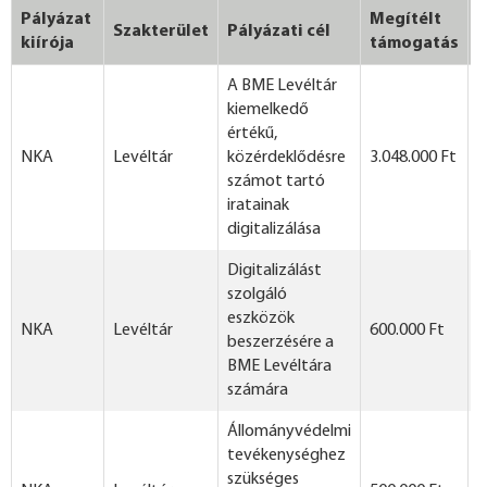
Pályázat
Megítélt
Szakterület
Pályázati cél
M
kiírója
támogatás
A BME Levéltár
kiemelkedő
értékű,
NKA
Levéltár
közérdeklődésre
3.048.000 Ft
számot tartó
iratainak
digitalizálása
Digitalizálást
szolgáló
eszközök
NKA
Levéltár
600.000 Ft
beszerzésére a
BME Levéltára
számára
Állományvédelmi
tevékenységhez
szükséges