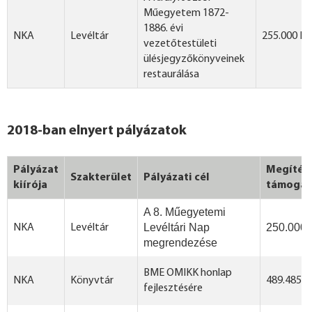
Műegyetem 1872-
1886. évi
NKA
Levéltár
255.000 Ft
vezetőtestületi
ülésjegyzőkönyveinek
restaurálása
2018-ban elnyert pályázatok
Pályázat
Megítélt
Szakterület
Pályázati cél
kiírója
támogat
A 8. Műegyetemi
Levéltári Nap
250.000 
NKA
Levéltár
megrendezése
BME OMIKK honlap
NKA
Könyvtár
489.485 F
fejlesztésére