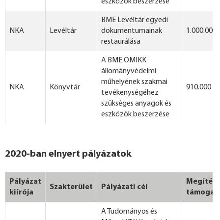
eszközök beszerzése
BME Levéltár egyedi
NKA
Levéltár
dokumentumainak
1.000.000 
restaurálása
A BME OMIKK
állományvédelmi
műhelyének szakmai
NKA
Könyvtár
910.000 Ft
tevékenységéhez
szükséges anyagok és
eszközök beszerzése
2020-ban elnyert pályázatok
Pályázat
Megítélt
Szakterület
Pályázati cél
kiírója
támogat
A Tudományos és