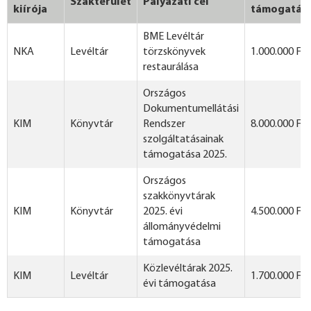
Szakterület
Pályázati cél
kiírója
támogatás
BME Levéltár
NKA
Levéltár
törzskönyvek
1.000.000 Ft
restaurálása
Országos
Dokumentumellátási
KIM
Könyvtár
Rendszer
8.000.000 Ft
szolgáltatásainak
támogatása 2025.
Országos
szakkönyvtárak
KIM
Könyvtár
2025. évi
4.500.000 Ft
állományvédelmi
támogatása
Közlevéltárak 2025.
KIM
Levéltár
1.700.000 Ft
évi támogatása