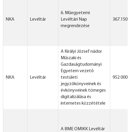
6. Műegyetemi
NKA
Levéltár
Levéltári Nap
367.150 F
megrendezése
A Királyi József nádor
Műszaki és
Gazdaságtudományi
Egyetem vezető
NKA
Levéltár
testületi
952 000 F
jegyzőkönyveinek és
évkönyveinek tömeges
digitalizálása és
internetes közzététele
A BME OMIKK Levéltár