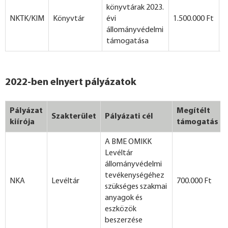
könyvtárak 2023.
NKTK/KIM
Könyvtár
évi
1.500.000 Ft
állományvédelmi
támogatása
2022-ben elnyert pályázatok
Pályázat
Megítélt
Szakterület
Pályázati cél
kiírója
támogatás
A BME OMIKK
Levéltár
állományvédelmi
tevékenységéhez
NKA
Levéltár
700.000 Ft
szükséges szakmai
anyagok és
eszközök
beszerzése