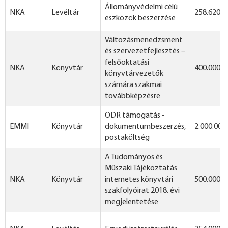
Állományvédelmi célú
NKA
Levéltár
258.620 F
eszközök beszerzése
Változásmenedzsment
és szervezetfejlesztés –
felsőoktatási
NKA
Könyvtár
400.000 F
könyvtárvezetők
számára szakmai
továbbképzésre
ODR támogatás -
EMMI
Könyvtár
dokumentumbeszerzés,
2.000.000
postaköltség
A Tudományos és
Műszaki Tájékoztatás
NKA
Könyvtár
internetes könyvtári
500.000 F
szakfolyóirat 2018. évi
megjelentetése