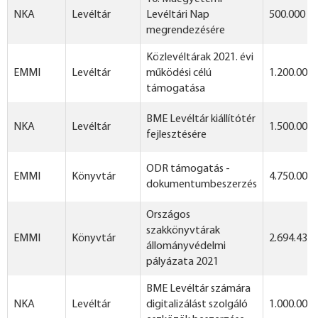
NKA
Levéltár
Levéltári Nap
500.000 Ft
megrendezésére
Közlevéltárak 2021. évi
EMMI
Levéltár
működési célú
1.200.000 
támogatása
BME Levéltár kiállítótér
NKA
Levéltár
1.500.000 
fejlesztésére
ODR támogatás -
EMMI
Könyvtár
4.750.000 
dokumentumbeszerzés
Országos
szakkönyvtárak
EMMI
Könyvtár
2.694.432 
állományvédelmi
pályázata 2021
BME Levéltár számára
NKA
Levéltár
digitalizálást szolgáló
1.000.000 