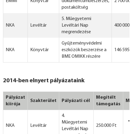
EMMI
Könyvtár
dokumentumbeszerzés,
2 700 000
postaköltség
5. Műegyetemi
NKA
Levéltár
Levéltári Nap
400 000 F
megrendezése
Gyűjteményvédelmi
NKA
Könyvtár
eszközök beszerzése a
146 595
F
BME OMIKK részére
2014-ben elnyert pályázataink
Pályázat
Megítélt
Szakterület
Pályázati cél
Meg
kiírója
támogatás
4.
Műegyetemi
NKA
Levéltár
250.000 Ft
Levéltári Nap