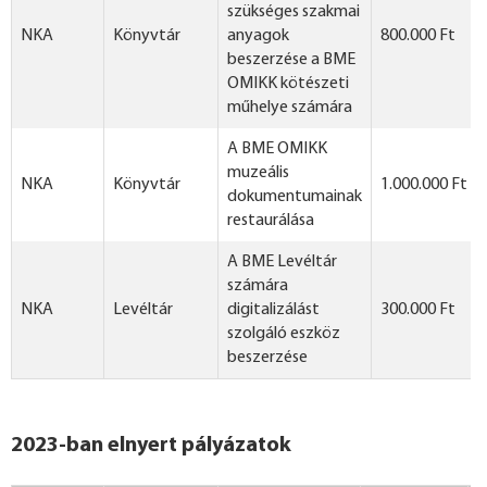
szükséges szakmai
NKA
Könyvtár
anyagok
800.000 Ft
beszerzése a BME
OMIKK kötészeti
műhelye számára
A BME OMIKK
muzeális
NKA
Könyvtár
1.000.000 Ft
dokumentumainak
restaurálása
A BME Levéltár
számára
NKA
Levéltár
digitalizálást
300.000 Ft
szolgáló eszköz
beszerzése
2023-ban elnyert pályázatok