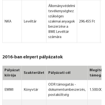
Állományvédelmi
tevékenységhez
szükséges
NKA
Levéltár
szakmai anyagok
296.455 Ft
beszerzése a
BME Levéltár
számára
2016-ban elnyert pályázatok
Pályázat
Megítélt
Szakterület
Pályázati cél
kiírója
támogat
ODR támogatás -
EMMI
Könyvtár
dokumentumbeszerzés,
1.500.000
postaköltség