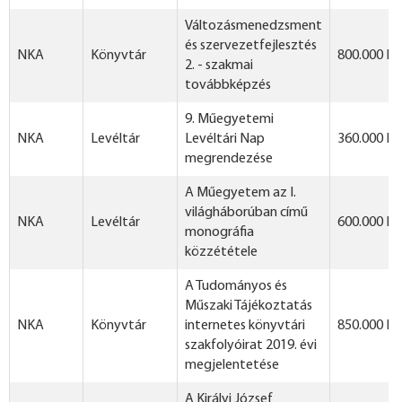
Változásmenedzsment
és szervezetfejlesztés
NKA
Könyvtár
800.000 Ft
2. - szakmai
továbbképzés
9. Műegyetemi
NKA
Levéltár
Levéltári Nap
360.000 Ft
megrendezése
A Műegyetem az I.
világháborúban című
NKA
Levéltár
600.000 Ft
monográfia
közzététele
A Tudományos és
Műszaki Tájékoztatás
NKA
Könyvtár
internetes könyvtári
850.000 Ft
szakfolyóirat 2019. évi
megjelentetése
A Királyi József