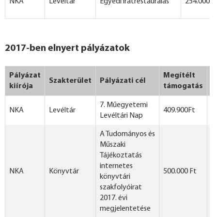
NKA
Levéltár
Egyedi iratrestaurálás
254.000 F
2017-ben elnyert pályázatok
Pályázat
Megítélt
Szakterület
Pályázati cél
M
kiírója
támogatás
7. Műegyetemi
NKA
Levéltár
409.900Ft
Levéltári Nap
A Tudományos és
Műszaki
Tájékoztatás
internetes
NKA
Könyvtár
500.000 Ft
könyvtári
szakfolyóirat
2017. évi
megjelentetése