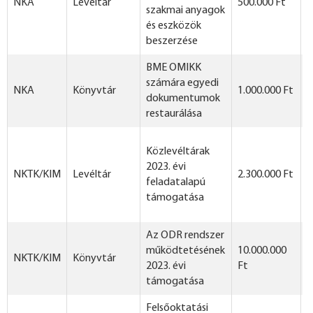
NKA
Levéltár
500.000 Ft
szakmai anyagok
és eszközök
beszerzése
BME OMIKK
számára egyedi
NKA
Könyvtár
1.000.000 Ft
dokumentumok
restaurálása
Közlevéltárak
2023. évi
NKTK/KIM
Levéltár
2.300.000 Ft
feladatalapú
támogatása
Az ODR rendszer
működtetésének
10.000.000
NKTK/KIM
Könyvtár
2023. évi
Ft
támogatása
Felsőoktatási