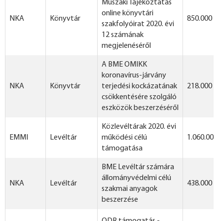
Műszaki Tájékoztatás
online könyvtári
NKA
Könyvtár
850.000 Ft
szakfolyóirat 2020. évi
12 számának
megjelenéséről
A BME OMIKK
koronavírus-járvány
NKA
Könyvtár
terjedési kockázatának
218.000 Ft
csökkentésére szolgáló
eszközök beszerzéséről
Közlevéltárak 2020. évi
EMMI
Levéltár
működési célú
1.060.000 
támogatása
BME Levéltár számára
állományvédelmi célú
NKA
Levéltár
438.000 Ft
szakmai anyagok
beszerzése