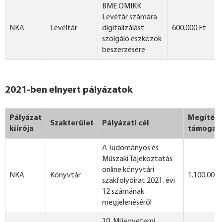
BME OMIKK
Levétár számára
NKA
Levéltár
digitalizálást
600.000 Ft
szolgáló eszközök
beszerzésére
2021-ben elnyert pályázatok
Pályázat
Megítélt
Szakterület
Pályázati cél
kiírója
támogat
A Tudományos és
Műszaki Tájékoztatás
online könyvtári
NKA
Könyvtár
1.100.000 
szakfolyóirat 2021. évi
12 számának
megjelenéséről
10. Műegyetemi