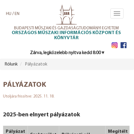
Ugrás
a
/
HU
EN
Toggle
tartalomra
navigati
BUDAPESTI MŰSZAKI ÉS GAZDASÁGTUDOMÁNYI EGYETEM
ORSZÁGOS MŰSZAKI INFORMÁCIÓS KÖZPONT ÉS
KÖNYVTÁR
Zárva, legközelebb nyitva kedd 8:00 ▾
Rólunk
Pályázatok
PÁLYÁZATOK
Utoljára frissítve: 2025. 11. 18.
2025-ben elnyert pályázatok
Pályázat
Megítélt