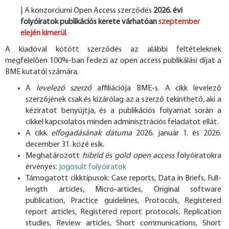
| A konzorciumi Open Access szerződés
2026. évi
folyóiratok publikációs kerete
várhatóan
szeptember
elején
kimerül
.
A kiadóval kötött szerződés az alábbi feltételeknek
megfelelően 100%-ban fedezi az open access publikálási díjat a
BME kutatói számára.
A
levelező szerző
affiliációja BME-s. A cikk levelező
szerzőjének csak és kizárólag az a szerző tekinthető, aki a
kéziratot benyújtja, és a publikációs folyamat során a
cikkel kapcsolatos minden adminisztrációs feladatot ellát.
A cikk
elfogadásának dátuma
2026. január 1. és 2026.
december 31. közé esik.
Meghatározott
hibrid és gold open access
folyóiratokra
érvényes:
jogosult folyóiratok
Támogatott cikktípusok: Case reports, Data in Briefs, Full-
length articles, Micro-articles, Original software
publication, Practice guidelines, Protocols, Registered
report articles, Registered report protocols, Replication
studies, Review articles, Short communications, Short