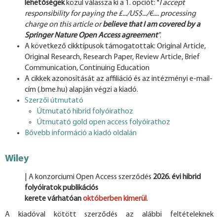
lehetőségek
közül válassza ki a 1. opciót: "
I accept
responsibility for paying the
£.../US$.../€.... processing
charge on this article or
believe that I am covered by a
Springer Nature Open Access agreement
"
.
A következő cikktípusok támogatottak: Original Article,
Original Research, Research Paper, Review Article, Brief
Communication, Continuing Education
A cikkek azonosítását az affiliáció és az intézményi e-mail-
cím (.bme.hu) alapján végzi a kiadó.
Szerzői útmutató
Útmutató hibrid folyóirathoz
Útmutató gold open access folyóirathoz
Bővebb információ a kiadó oldalán
Wiley
| A konzorciumi Open Access szerződés
2026. évi hibrid
folyóiratok publikációs
kerete
várhatóan
októberben
kimerül
.
A kiadóval kötött szerződés az alábbi feltételeknek