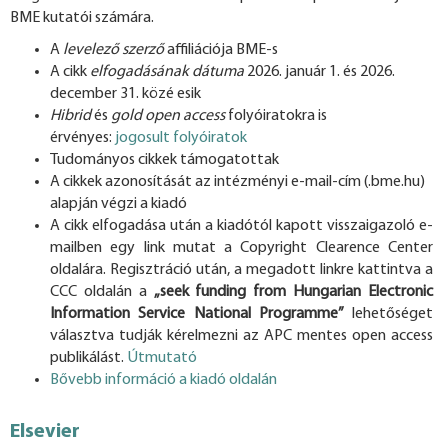
BME kutatói számára.
A
levelező szerző
affiliációja BME-s
A cikk
elfogadásának dátuma
2026. január 1. és 2026.
december 31. közé esik
Hibrid
és
gold open access
folyóiratokra is
érvényes:
jogosult folyóiratok
Tudományos cikkek támogatottak
A cikkek azonosítását az intézményi e-mail-cím (.bme.hu)
alapján végzi a kiadó
A cikk elfogadása után a kiadótól kapott visszaigazoló e-
mailben egy link mutat a Copyright Clearence Center
oldalára. Regisztráció után, a megadott linkre kattintva a
CCC oldalán a
„seek funding from Hungarian Electronic
Information Service National Programme”
lehetőséget
választva tudják kérelmezni az APC mentes open access
publikálást.
Útmutató
Bővebb információ a kiadó oldalán
Elsevier