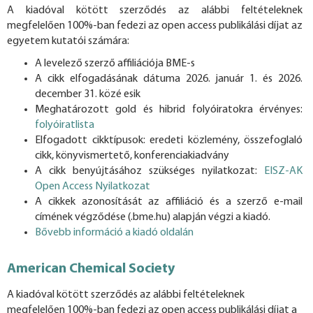
A kiadóval kötött szerződés az alábbi feltételeknek
megfelelően 100%-ban fedezi az open access publikálási díjat az
egyetem kutatói számára:
A levelező szerző affiliációja BME-s
A cikk elfogadásának dátuma 2026. január 1. és 2026.
december 31. közé esik
Meghatározott gold és hibrid folyóiratokra érvényes:
folyóiratlista
Elfogadott cikktípusok: eredeti közlemény, összefoglaló
cikk, könyvismertető, konferenciakiadvány
A cikk benyújtásához szükséges nyilatkozat:
EISZ-AK
Open Access Nyilatkozat
A cikkek azonosítását az affiliáció és a szerző e-mail
címének végződése (.bme.hu) alapján végzi a kiadó.
Bővebb információ a kiadó oldalán
American Chemical Society
A kiadóval kötött szerződés az alábbi feltételeknek
megfelelően 100%-ban fedezi az open access publikálási díjat a