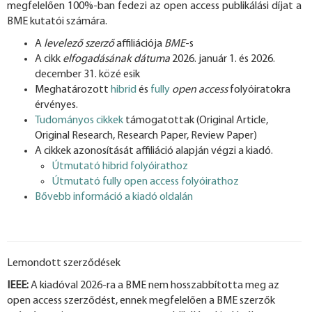
megfelelően 100%-ban fedezi az open access publikálási díjat a
BME kutatói számára.
A
levelező szerző
affiliációja
BME
-s
A cikk
elfogadásának dátuma
2026. január 1. és 2026.
december 31. közé esik
Meghatározott
hibrid
és
fully
open access
folyóiratokra
érvényes.
Tudományos cikkek
támogatottak (Original Article,
Original Research, Research Paper, Review Paper)
A cikkek azonosítását affiliáció alapján végzi a kiadó.
Útmutató hibrid folyóirathoz
Útmutató fully open access folyóirathoz
Bővebb információ a kiadó oldalán
Lemondott szerződések
IEEE:
A kiadóval 2026-ra a BME nem hosszabbította meg az
open access szerződést, ennek megfelelően a BME szerzők