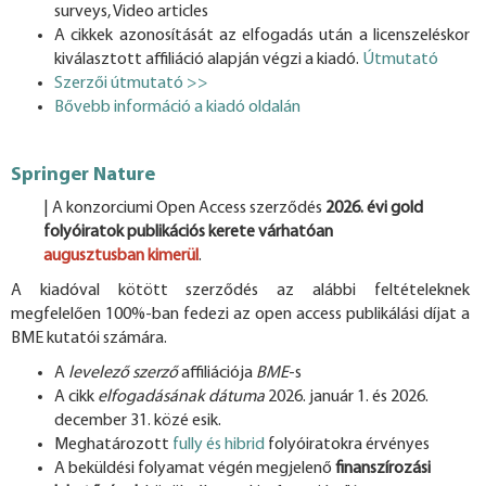
surveys, Video articles
A cikkek azonosítását az elfogadás után a licenszeléskor
kiválasztott affiliáció alapján végzi a kiadó.
Útmutató
Szerzői útmutató >>
Bővebb információ a kiadó oldalán
Springer Nature
| A konzorciumi Open Access szerződés
2026. évi gold
folyóiratok publikációs kerete
várhatóan
augusztusban
kimerül
.
A kiadóval kötött szerződés az alábbi feltételeknek
megfelelően 100%-ban fedezi az open access publikálási díjat a
BME kutatói számára.
A
levelező szerző
affiliációja
BME
-s
A cikk
elfogadásának dátuma
2026. január 1. és 2026.
december 31. közé esik.
Meghatározott
fully
és hibrid
folyóiratokra érvényes
A beküldési folyamat végén megjelenő
finanszírozási