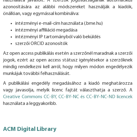
használata javasolt. A szerzők jogosultságának automatikus
azonosítására az alábbi módszereket használják a kiadók,
önállóan, vagy egymással kombinálva:
intézményi e-mail-cím használata (.bme.hu)
intézményi affiliáció megadása
intézményi IP tartományból való beküldés
szerzői ORCID azonosítók
Az open access publikálás esetén a szerzőnél maradnak a szerzői
jogok, ezért az open access státusz igénylésekor a szerzőknek
mindig rendelkezni kell arról, hogy milyen módon engedélyezik
munkájuk további felhasználását.
A publikálási engedély megadásához a kiadó meghatározza
vagy javasolja, melyik licenc fajtát választhatja a szerző. A
Creative Commons CC-BY, CC-BY-NC és CC-BY-NC-ND licencek
használata a leggyakoribb.
ACM Digital Library