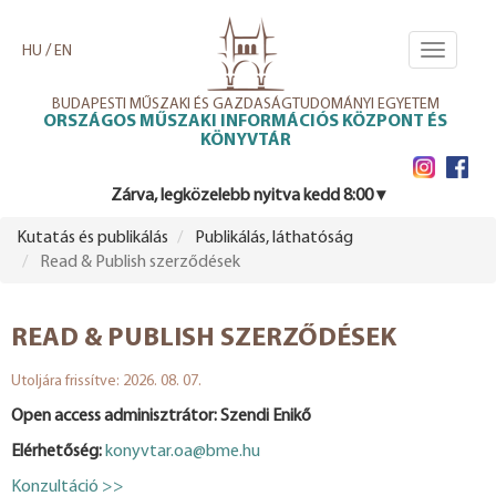
Ugrás
a
/
HU
EN
Toggle
tartalomra
navigati
BUDAPESTI MŰSZAKI ÉS GAZDASÁGTUDOMÁNYI EGYETEM
ORSZÁGOS MŰSZAKI INFORMÁCIÓS KÖZPONT ÉS
KÖNYVTÁR
Zárva, legközelebb nyitva kedd 8:00 ▾
Kutatás és publikálás
Publikálás, láthatóság
Read & Publish szerződések
READ & PUBLISH SZERZŐDÉSEK
Utoljára frissítve: 2026. 08. 07.
Open access adminisztrátor: Szendi Enikő
Elérhetőség:
konyvtar.oa@bme.hu
Konzultáció >>