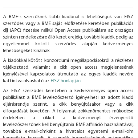
A BME-s szerzőknek több kiadónál is lehetőségük van EISZ
szerződés vagy a BME saját előfizetése keretében publikációs
díj (APC) fizetése nélkül Open Access publikálásra az országos
szinten rendelkezésre álló keret erejéig, további kiadók pedig az
egyetemmel kötött szerződés alapján kedvezményes
lehetőségeket kínálnak.
A kiadókkal kötött konzorciumi megállapodásokról a részletes
tájékoztató, valamint a cikk open access megjelenésének
igénylésével kapcsolatos útmutató az egyes kiadók nevére
kattintva olvasható az
EISZ honlapján
.
Az EISZ szerződés keretében a kedvezményes open access
publikálást a BME levelezőszerző igényelheti az adott kiadó
eljárásrendje szerint, a cikk benyújtásakor vagy a cikk
elfogadását követően. A folyamat zökkenőmentes működése
érdekében a cikket a kedvezményt érvényesítő
levelezőszerzőnek kell benyújtania BME affiliáció használatával,
továbbá e-mail-címként a hivatalos egyetemi e-mail-cím