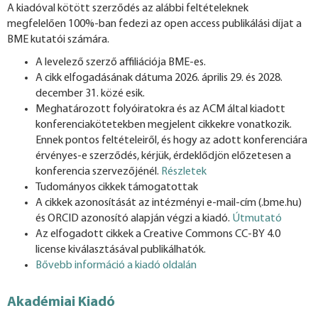
A kiadóval kötött szerződés az alábbi feltételeknek
megfelelően 100%-ban fedezi az open access publikálási díjat a
BME kutatói számára.
A levelező szerző affiliációja BME-es.
A cikk elfogadásának dátuma 2026. április 29. és 2028.
december 31. közé esik.
Meghatározott folyóiratokra és az ACM által kiadott
konferenciakötetekben megjelent cikkekre vonatkozik.
Ennek pontos feltételeiről, és hogy az adott konferenciára
érvényes-e szerződés, kérjük, érdeklődjön előzetesen a
konferencia szervezőjénél.
Részletek
Tudományos cikkek támogatottak
A cikkek azonosítását az intézményi e-mail-cím (.bme.hu)
és ORCID azonosító alapján végzi a kiadó.
Útmutató
Az elfogadott cikkek a Creative Commons CC-BY 4.0
license kiválasztásával publikálhatók.
Bővebb információ a kiadó oldalán
Akadémiai Kiadó