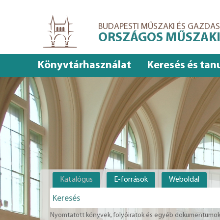
Ugrás
a
BUDAPESTI MŰSZAKI ÉS GAZD
tartalomra
ORSZÁGOS MŰSZAKI
Könyvtárhasználat
Keresés és tan
Katalógus
E-források
Weboldal
Nyomtatott könyvek, folyóiratok és egyéb dokumentumok 