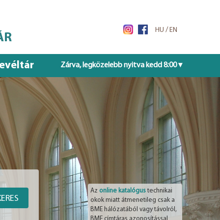
/
HU
EN
ÁR
evéltár
Zárva, legközelebb nyitva kedd 8:00 ▾
Az
online katalógus
technikai
KERES
okok miatt átmenetileg csak a
BME hálózatából vagy távolról,
BME címtáras azonosítással