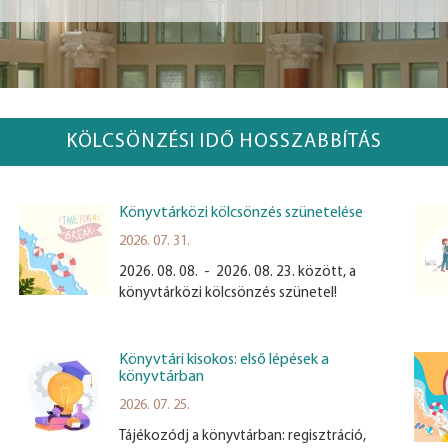
KÖLCSÖNZÉSI IDŐ HOSSZABBÍTÁS
Könyvtárközi kölcsönzés szünetelése
2026. 07. 31.
2026. 08. 08. - 2026. 08. 23. között, a
könyvtárközi kölcsönzés szünetel!
Könyvtári kisokos: első lépések a
könyvtárban
2026. 07. 25.
Tájékozódj a könyvtárban: regisztráció,