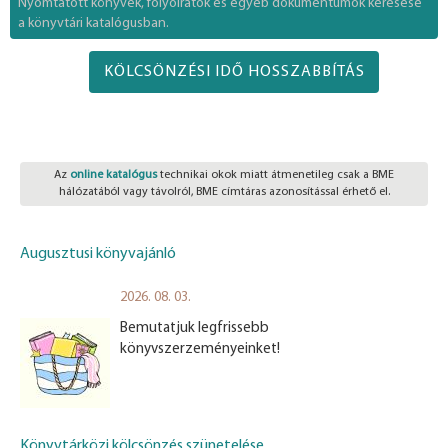
Nyomtatott könyvek, folyóiratok és egyéb dokumentumok keresése
a könyvtári katalógusban.
KÖLCSÖNZÉSI IDŐ HOSSZABBÍTÁS
Az
online katalógus
technikai okok miatt átmenetileg csak a BME
hálózatából vagy távolról, BME címtáras azonosítással érhető el.
Augusztusi könyvajánló
2026. 08. 03.
Bemutatjuk legfrissebb
könyvszerzeményeinket!
Könyvtárközi kölcsönzés szünetelése