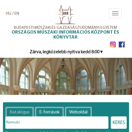
Ugrás
a
/
HU
EN
Toggle
tartalomra
navigati
BUDAPESTI MŰSZAKI ÉS GAZDASÁGTUDOMÁNYI EGYETEM
ORSZÁGOS MŰSZAKI INFORMÁCIÓS KÖZPONT ÉS
KÖNYVTÁR
Zárva, legközelebb nyitva kedd 8:00 ▾
Katalógus
E-források
Weboldal
KERES