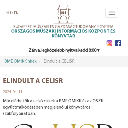
Ugrás
a
/
HU
EN
Toggle
tartalomra
navigati
BUDAPESTI MŰSZAKI ÉS GAZDASÁGTUDOMÁNYI EGYETEM
ORSZÁGOS MŰSZAKI INFORMÁCIÓS KÖZPONT ÉS
KÖNYVTÁR
Zárva, legközelebb nyitva kedd 8:00 ▾
BME OMIKK hírek
Elindult a CELISR
ELINDULT A CELISR
2024. 04. 11.
Már elérhetők az első cikkek a BME OMIKK és az OSZK
együttműködésében megjelenő új könyvtáros
szakfolyóiratban.