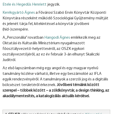
Etele és Hegedűs Henriett
jegyzik.
Kerékgyártó Ágnes
a Fővárosi Szabó Ervin Könyvtár Központi
Könyvtára részeként működő Szociológiai Gyűjtemény múltját
és jelenét tárja fel, kitekintéssel a könyvtár jövőbeni
(híd-)szerepére.
A „Perszonália” rovatban
Hangodi Ágnes
emlékezik meg az
Oktatási és Kulturális Minisztérium nyugalmazott
főosztályvezető-helyetteséről, az OSZK egykori
osztályvezetőjéről, az ez év február 3-án elhunyt Skaliczki
Juditról.
Az első lapszámban még egy angol és egy magyar nyelvű
tanulmány közlése várható, illetve egy beszámolóé az IFLA
egyik rendezvényéről. A tanulmányok a szerzői jog és a digitális
bölcsészet területéről érkeznek.
Jövőbeni témáink között
szerepel – többek között – a zöldkönyvtár, a design thinking, az
akadálymentesítés, a katalogizálás aktuális kérdései.