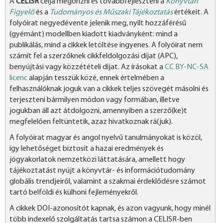
A
CELISR
célja megőrizni és továbbfejleszteni a
Könyvtári
Figyelő
és a
Tudományos és Műszaki Tájékoztatás
értékeit. A
folyóirat negyedévente jelenik meg, nyílt hozzáférésű
(gyémánt) modellben kiadott kiadványként: mind a
publikálás, mind a cikkek letöltése ingyenes. A folyóirat nem
számít fel a szerzőknek cikkfeldolgozási díjat (APC),
benyújtási vagy közzétételi díjat. Az írásokat a
CC BY-NC-SA
licenc
alapján tesszük közé, ennek értelmében a
felhasználóknak joguk van a cikkek teljes szövegét másolni és
terjeszteni bármilyen módon vagy formában, illetve
jogukban áll azt átdolgozni, amennyiben a szerző(ke)t
megfelelően feltüntetik, azaz hivatkoznak rá(juk).
A folyóirat magyar és angol nyelvű tanulmányokat is közöl,
így lehetőséget biztosít a hazai eredmények és
jógyakorlatok nemzetközi láttatására, amellett hogy
tájékoztatást nyújt a könyvtár- és információtudomány
globális trendjeiről, valamint a szakmai érdeklődésre számot
tartó belföldi és külhoni fejleményekről.
A cikkek DOI-azonosítót kapnak, és azon vagyunk, hogy minél
több indexelő szolgáltatás tartsa számon a CELISR-ben