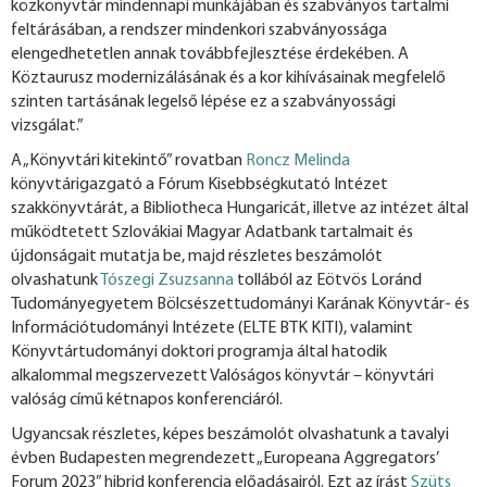
közkönyvtár mindennapi munkájában és szabványos tartalmi
feltárásában, a rendszer mindenkori szabványossága
elengedhetetlen annak továbbfejlesztése érdekében. A
Köztaurusz modernizálásának és a kor kihívásainak megfelelő
szinten tartásának legelső lépése ez a szabványossági
vizsgálat.”
A „Könyvtári kitekintő” rovatban
Roncz Melinda
könyvtárigazgató a Fórum Kisebbségkutató Intézet
szakkönyvtárát, a Bibliotheca Hungaricát, illetve az intézet által
működtetett Szlovákiai Magyar Adatbank tartalmait és
újdonságait mutatja be, majd részletes beszámolót
olvashatunk
Tószegi Zsuzsanna
tollából az Eötvös Loránd
Tudományegyetem Bölcsészettudományi Karának Könyvtár- és
Információtudományi Intézete (ELTE BTK KITI), valamint
Könyvtártudományi doktori programja által hatodik
alkalommal megszervezett Valóságos könyvtár – könyvtári
valóság című kétnapos konferenciáról.
Ugyancsak részletes, képes beszámolót olvashatunk a tavalyi
évben Budapesten megrendezett „Europeana Aggregators’
Forum 2023” hibrid konferencia előadásairól. Ezt az írást
Szüts