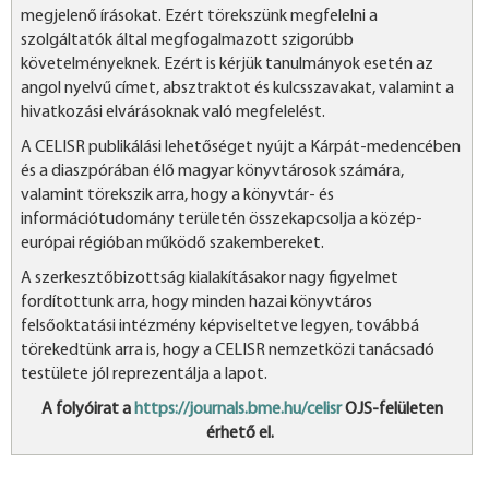
megjelenő írásokat. Ezért törekszünk megfelelni a
szolgáltatók által megfogalmazott szigorúbb
követelményeknek. Ezért is kérjük tanulmányok esetén az
angol nyelvű címet, absztraktot és kulcsszavakat, valamint a
hivatkozási elvárásoknak való megfelelést.
A CELISR publikálási lehetőséget nyújt a Kárpát-medencében
és a diaszpórában élő magyar könyvtárosok számára,
valamint törekszik arra, hogy a könyvtár- és
információtudomány területén összekapcsolja a közép-
európai régióban működő szakembereket.
A szerkesztőbizottság kialakításakor nagy figyelmet
fordítottunk arra, hogy minden hazai könyvtáros
felsőoktatási intézmény képviseltetve legyen, továbbá
törekedtünk arra is, hogy a CELISR nemzetközi tanácsadó
testülete jól reprezentálja a lapot.
A folyóirat a
https://journals.bme.hu/celisr
OJS-felületen
érhető el.