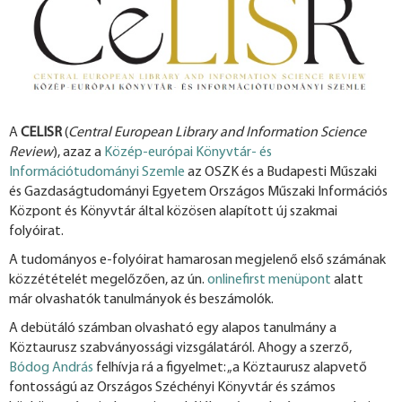
A
CELISR
(
Central European Library and Information Science
Review
), azaz a
Közép-európai Könyvtár- és
Információtudományi Szemle
az OSZK és a Budapesti Műszaki
és Gazdaságtudományi Egyetem Országos Műszaki Információs
Központ és Könyvtár által közösen alapított új szakmai
folyóirat.
A tudományos e-folyóirat hamarosan megjelenő első számának
közzétételét megelőzően, az ún.
onlinefirst menüpont
alatt
már olvashatók tanulmányok és beszámolók.
A debütáló számban olvasható egy alapos tanulmány a
Köztaurusz szabványossági vizsgálatáról. Ahogy a szerző,
Bódog András
felhívja rá a figyelmet: „a Köztaurusz alapvető
fontosságú az Országos Széchényi Könyvtár és számos