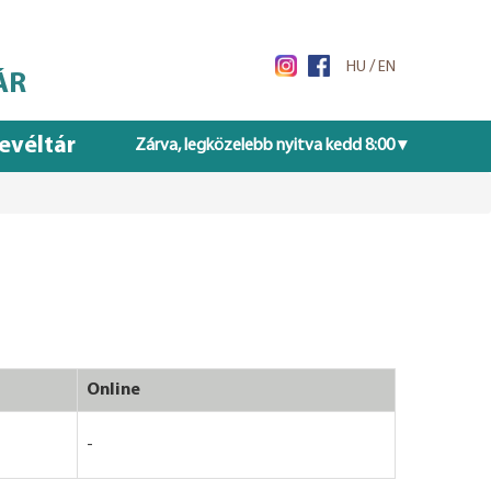
/
HU
EN
ÁR
evéltár
Zárva, legközelebb nyitva kedd 8:00 ▾
Online
-