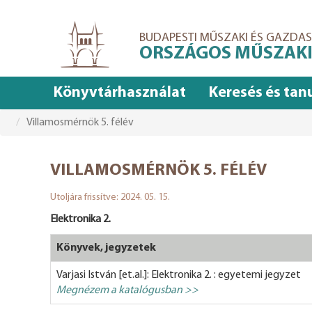
Ugrás
a
BUDAPESTI MŰSZAKI ÉS GAZD
tartalomra
ORSZÁGOS MŰSZAKI
Könyvtárhasználat
Keresés és tan
Villamosmérnök 5. félév
VILLAMOSMÉRNÖK 5. FÉLÉV
Utoljára frissítve: 2024. 05. 15.
Elektronika 2.
Könyvek, jegyzetek
Varjasi István [et.al.]: Elektronika 2. : egyetemi jegyzet
Megnézem a katalógusban >>