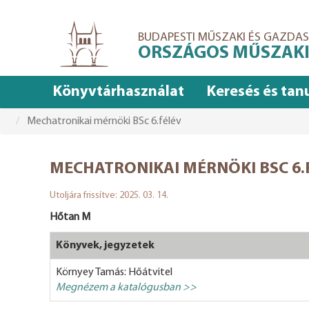
Ugrás
a
BUDAPESTI MŰSZAKI ÉS GAZD
tartalomra
ORSZÁGOS MŰSZAKI
Könyvtárhasználat
Keresés és tan
Mechatronikai mérnöki BSc 6.félév
MECHATRONIKAI MÉRNÖKI BSC 6.
Utoljára frissítve: 2025. 03. 14.
Hőtan M
Könyvek, jegyzetek
Környey Tamás: Hőátvitel
Megnézem a katalógusban >>