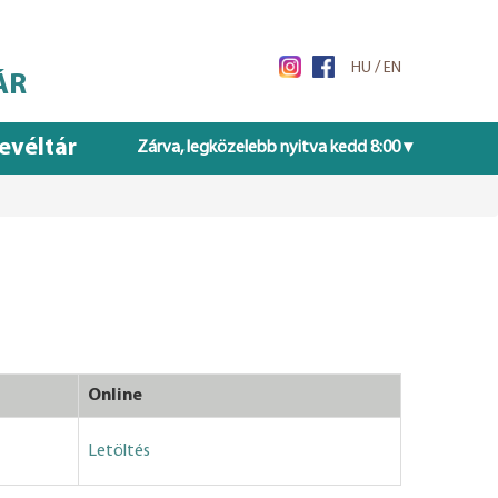
/
HU
EN
ÁR
evéltár
Zárva, legközelebb nyitva kedd 8:00 ▾
Online
Letöltés